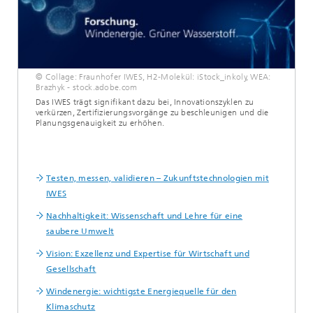
© Collage: Fraunhofer IWES, H2-Molekül: iStock_inkoly, WEA:
Brazhyk - stock.adobe.com
Das IWES trägt signifikant dazu bei, Innovationszyklen zu
verkürzen, Zertifizierungsvorgänge zu beschleunigen und die
Planungsgenauigkeit zu erhöhen.
Testen, messen, validieren – Zukunftstechnologien mit
IWES
Nachhaltigkeit: Wissenschaft und Lehre für eine
saubere Umwelt
Vision: Exzellenz und Expertise für Wirtschaft und
Gesellschaft
Windenergie: wichtigste Energiequelle für den
Klimaschutz