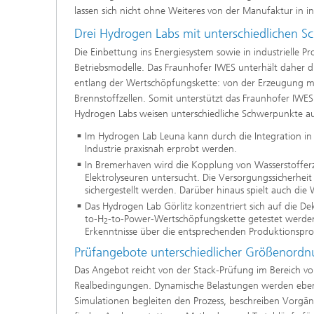
lassen sich nicht ohne Weiteres von der Manufaktur in i
Drei Hydrogen Labs mit unterschiedlichen 
Die Einbettung ins Energiesystem sowie in industrielle P
Betriebsmodelle. Das Fraunhofer IWES unterhält daher d
entlang der Wertschöpfungskette: von der Erzeugung mi
Brennstoffzellen. Somit unterstützt das Fraunhofer IWES 
Hydrogen Labs weisen unterschiedliche Schwerpunkte au
Im Hydrogen Lab Leuna kann durch die Integration in 
Industrie praxisnah erprobt werden.
In Bremerhaven wird die Kopplung von Wasserstoffe
Elektrolyseuren untersucht. Die Versorgungssicherhei
sichergestellt werden. Darüber hinaus spielt auch die
Das Hydrogen Lab Görlitz konzentriert sich auf die De
to-H
-to-Power-Wertschöpfungskette getestet werden
2
Erkenntnisse über die entsprechenden Produktionspr
Prüfangebote unterschiedlicher Größenord
Das Angebot reicht von der Stack-Prüfung im Bereich v
Realbedingungen. Dynamische Belastungen werden eben
Simulationen begleiten den Prozess, beschreiben Vorg