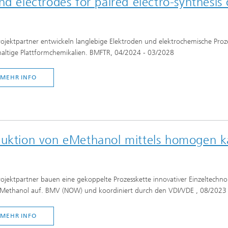
lectrodes for paired electro-synthesis o
rojektpartner entwickeln langlebige Elektroden und elektrochemische Pro
altige Plattformchemikalien. BMFTR, 04/2024 - 03/2028
MEHR INFO
duktion von eMethanol mittels homogen ka
rojektpartner bauen eine gekoppelte Prozesskette innovativer Einzeltechno
Methanol auf. BMV (NOW) und koordiniert durch den VDI/VDE , 08/2023
MEHR INFO