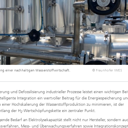
ung einer nachhaltigen Wasserstoffwirtschaft.
© Fraunhofer IWES
ng und Defossilisierung industrieller Prozesse leistet einen wichtigen Bei
elligente Integration ein wertvoller Beitrag für die Energiespeicherung un
n einer Hochskalierung der Wasserstoffproduktion zu minimieren, ist der
ntlang der H
-Wertschöpfungskette ein zentraler Punkt.
2
de Bedarf an Elektrolysekapazität stellt nicht nur Hersteller, sondern au
nsverfahren, Mess- und Überwachungsverfahren sowie Integrationskonzep