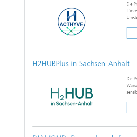
Die P
Lücke
Umste
H2HUBPlus in Sachsen-Anhalt
Die P
Wasse
sensi