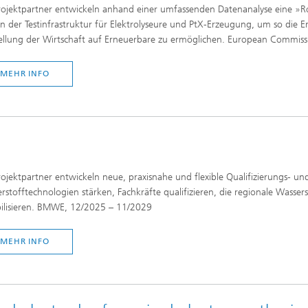
rojektpartner entwickeln anhand einer umfassenden Datenanalyse eine 
n der Testinfrastruktur für Elektrolyseure und PtX-Erzeugung, um so die E
llung der Wirtschaft auf Erneuerbare zu ermöglichen. European Commis
MEHR INFO
rojektpartner entwickeln neue, praxisnahe und flexible Qualifizierungs- un
rstofftechnologien stärken, Fachkräfte qualifizieren, die regionale Wasse
bilisieren. BMWE, 12/2025 – 11/2029
MEHR INFO