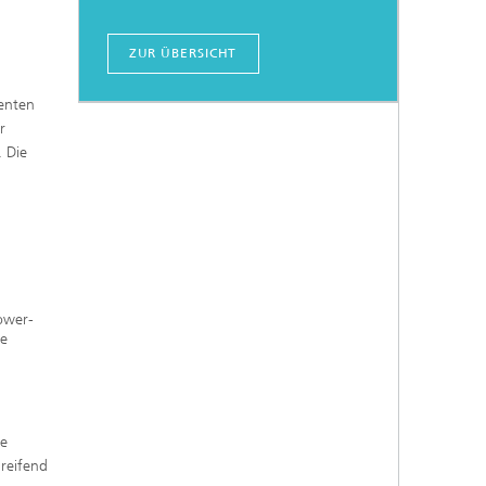
ZUR ÜBERSICHT
nenten
r
. Die
Power-
le
le
reifend