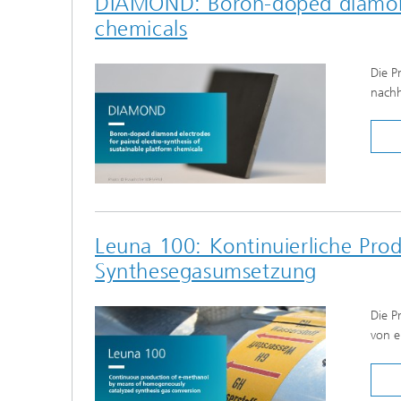
DIAMOND: Boron-doped diamond e
chemicals
Die P
nachh
Leuna 100: Kontinuierliche Pro
Synthesegasumsetzung
Die P
von e