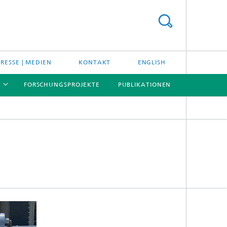
PRESSE | MEDIEN
KONTAKT
ENGLISH
FORSCHUNGSPROJEKTE
PUBLIKATIONEN
[X]
[X]
[X]