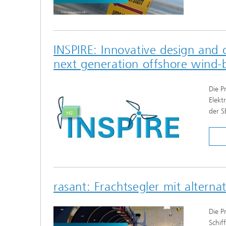
INSPIRE: Innovative design and o
next generation offshore wind
Die P
Elekt
der S
rasant: Frachtsegler mit alterna
Die P
Schif