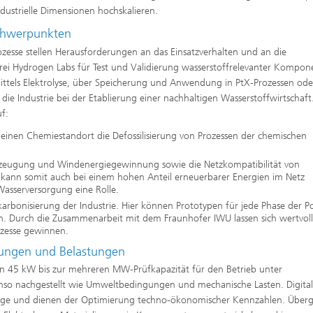
ndustrielle Dimensionen hochskalieren.
Schwerpunkten
rozesse stellen Herausforderungen an das Einsatzverhalten und an die
rei Hydrogen Labs für Test und Validierung wasserstoffrelevanter Kompo
ttels Elektrolyse, über Speicherung und Anwendung in PtX-Prozessen ode
die Industrie bei der Etablierung einer nachhaltigen Wasserstoffwirtschaft
f:
einen Chemiestandort die Defossilisierung von Prozessen der chemischen
rzeugung und Windenergiegewinnung sowie die Netzkompatibilität von
t kann somit auch bei einem hohen Anteil erneuerbarer Energien im Netz
 Wasserversorgung eine Rolle.
karbonisierung der Industrie. Hier können Prototypen für jede Phase der 
. Durch die Zusammenarbeit mit dem Fraunhofer IWU lassen sich wertvol
ozesse gewinnen.
nungen und Belastungen
on 45 kW bis zur mehreren MW-Prüfkapazität für den Betrieb unter
so nachgestellt wie Umweltbedingungen und mechanische Lasten. Digita
änge und dienen der Optimierung techno-ökonomischer Kennzahlen. Überg