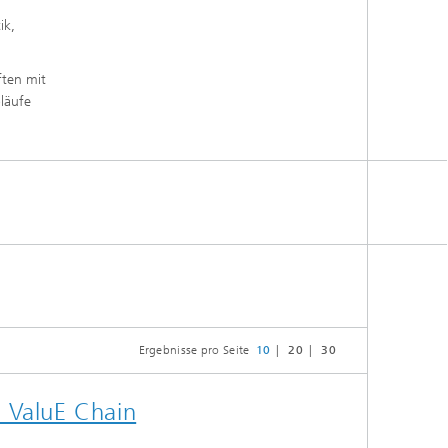
ik,
ften mit
läufe
Ergebnisse pro Seite
10
20
30
n ValuE Chain