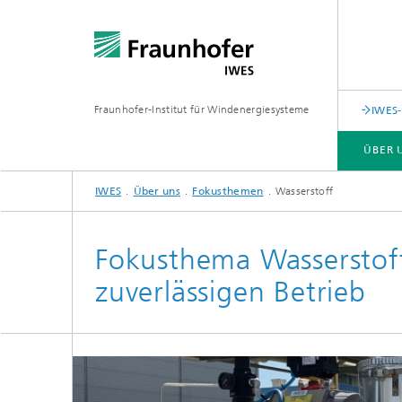
Fraunhofer-Institut für Windenergiesysteme
IWES-
ÜBER 
IWES
Über uns
Fokusthemen
Wasserstoff
ÜBER UNS
LEISTUNGSANGEBOT
FORSCHUNGSSPEKTRUM
Fokusthema Wasserstoff
zuverlässigen Betrieb