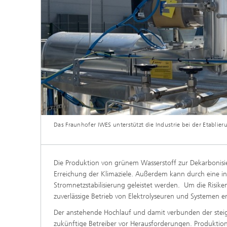
Das Fraunhofer IWES unterstützt die Industrie bei der Etablier
Die Produktion von grünem Wasserstoff zur Dekarbonisieru
Erreichung der Klimaziele. Außerdem kann durch eine int
Stromnetzstabilisierung geleistet werden. Um die Risike
zuverlässige Betrieb von Elektrolyseuren und Systemen e
Der anstehende Hochlauf und damit verbunden der steigen
zukünftige Betreiber vor Herausforderungen. Produktio