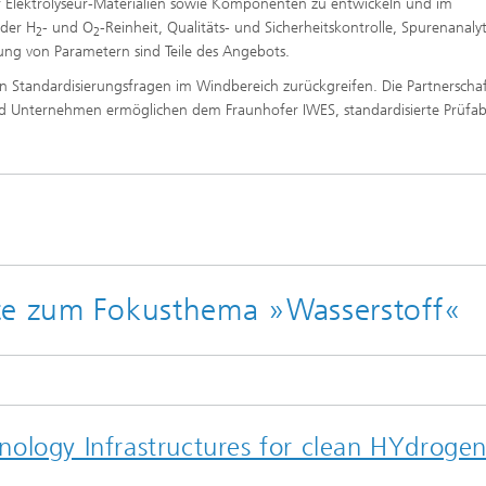
r Elektrolyseur-Materialien sowie Komponenten zu entwickeln und im
der H
- und O
-Reinheit, Qualitäts- und Sicherheitskontrolle, Spurenanalyt
2
2
ung von Parametern sind Teile des Angebots.
in Standardisierungsfragen im Windbereich zurückgreifen. Die Partnerscha
 Unternehmen ermöglichen dem Fraunhofer IWES, standardisierte Prüfab
kte zum Fokusthema »Wasserstoff«
ology Infrastructures for clean HYdroge