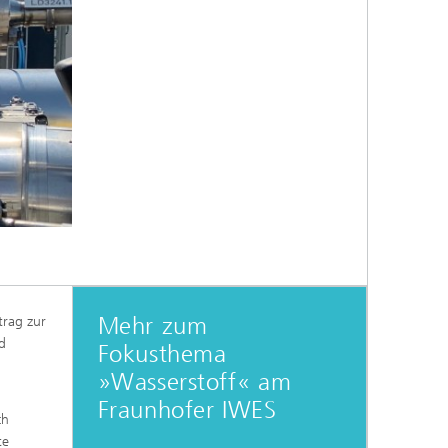
Mehr zum
trag zur
d
Fokusthema
»Wasserstoff« am
Fraunhofer IWES
ch
te