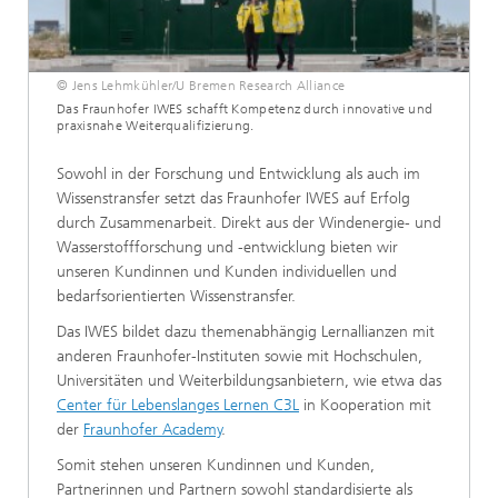
© Jens Lehmkühler/U Bremen Research Alliance
Das Fraunhofer IWES schafft Kompetenz durch innovative und
praxisnahe Weiterqualifizierung.
Sowohl in der Forschung und Entwicklung als auch im
Wissenstransfer setzt das Fraunhofer IWES auf Erfolg
durch Zusammenarbeit. Direkt aus der Windenergie- und
Wasserstoffforschung und -entwicklung bieten wir
unseren Kundinnen und Kunden individuellen und
bedarfsorientierten Wissenstransfer.
Das IWES bildet dazu themenabhängig Lernallianzen mit
anderen Fraunhofer-Instituten sowie mit Hochschulen,
Universitäten und Weiterbildungsanbietern, wie etwa das
Center für Lebenslanges Lernen C3L
in Kooperation mit
der
Fraunhofer Academy
.
Somit stehen unseren Kundinnen und Kunden,
Partnerinnen und Partnern sowohl standardisierte als