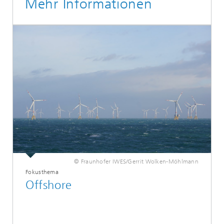
Mehr Informationen
© Fraunhofer IWES/Gerrit Wolken-Möhlmann
Fokusthema
Offshore