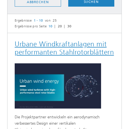
SUCHEN
ABBRECHEN
Ergebnisse
1 - 10
von 25
Ergebnisse pro Seite
10
20
30
Urbane Windkraftanlagen mit
performanten Stahlrotorblättern
Die Projektpartner entwickeln ein aerodynamisch
verbessertes Design einer vertikalen