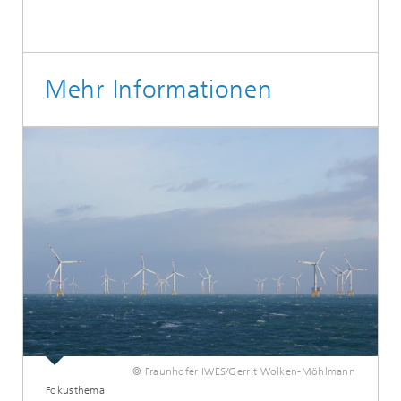
Mehr Informationen
© Fraunhofer IWES/Gerrit Wolken-Möhlmann
Fokusthema