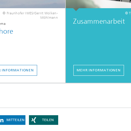
© Fraunhofer IWES/Gerrit Wolken-
© T
Möhlmann
Zusammenarbeit
ema
hore
 INFORMATIONEN
MEHR INFORMATIONEN
MITTEILEN
TEILEN