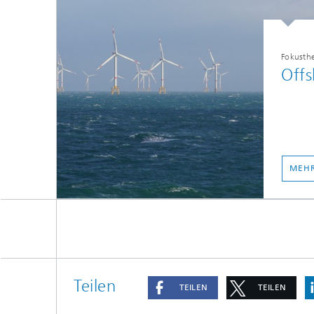
Fokusth
Offs
MEHR
Teilen
TEILEN
TEILEN