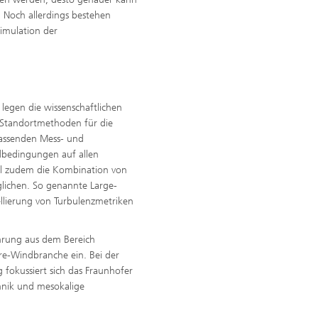
 Noch allerdings bestehen
imulation der
 legen die wissenschaftlichen
-Standortmethoden für die
fassenden Mess- und
dbedingungen auf allen
oll zudem die Kombination von
ichen. So genannte Large-
llierung von Turbulenzmetriken
hrung aus dem Bereich
e-Windbranche ein. Bei der
okussiert sich das Fraunhofer
hnik und mesokalige