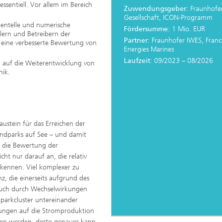
sentiell. Vor allem im Bereich
Zuwendungsgeber
: Fraunhofe
Gesellschaft, ICON-Programm
mentelle und numerische
Fördersumme
: 1 Mio. EUR
lern und Betreibern der
Partner
: Fraunhofer IWES, Franc
 eine verbesserte Bewertung von
Energies Marines
Laufzeit
: 09/2023 – 08/2026
 auf die Weiterentwicklung von
nik.
austein für das Erreichen der
ndparks auf See – und damit
t die Bewertung der
t nur darauf an, die relativ
 kennen. Viel komplexer zu
z, die einerseits aufgrund des
 auch durch Wechselwirkungen
parkcluster untereinander
kungen auf die Stromproduktion
nden werden, desto genauer kann