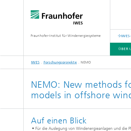
Fraunhofer-Institut für Windenergiesysteme
IWES-
ÜBER 
IWES
Forschungsprojekte
NEMO
ÜBER UNS
LEISTUNGSANGEBOT
FORSCHUNGSSPEKTRUM
NEMO: New methods fo
models in offshore win
Auf einen Blick
Für die Auslegung von Windenergieanlagen und die Pl