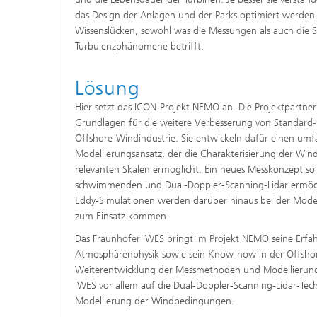
das Design der Anlagen und der Parks optimiert werden.
Wissenslücken, sowohl was die Messungen als auch die S
Turbulenzphänomene betrifft.
Lösung
Hier setzt das ICON-Projekt NEMO an. Die Projektpartner
Grundlagen für die weitere Verbesserung von Standard
Offshore-Windindustrie. Sie entwickeln dafür einen um
Modellierungsansatz, der die Charakterisierung der Win
relevanten Skalen ermöglicht. Ein neues Messkonzept s
schwimmenden und Dual-Doppler-Scanning-Lidar ermögl
Eddy-Simulationen werden darüber hinaus bei der Mode
zum Einsatz kommen.
Das Fraunhofer IWES bringt im Projekt NEMO seine Erfa
Atmosphärenphysik sowie sein Know-how in der Offshor
Weiterentwicklung der Messmethoden und Modellierung f
IWES vor allem auf die Dual-Doppler-Scanning-Lidar-Tec
Modellierung der Windbedingungen.