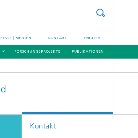
PRESSE | MEDIEN
KONTAKT
ENGLISH
FORSCHUNGSPROJEKTE
PUBLIKATIONEN
[X]
[X]
[X]
nd
Kontakt