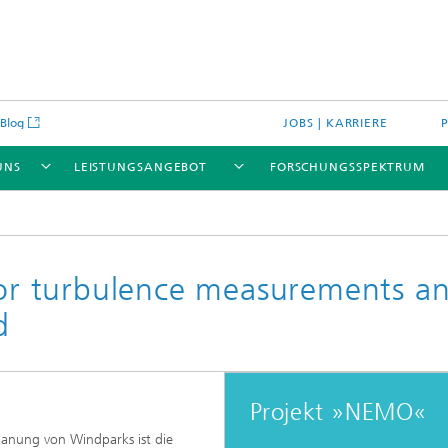
Blog
JOBS | KARRIERE
UNS
LEISTUNGSANGEBOT
FORSCHUNGSSPEKTRUM
r turbulence measurements a
d
Projekt »NEMO«
anung von Windparks ist die