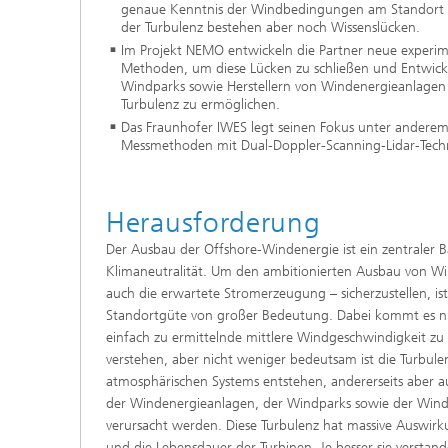
genaue Kenntnis der Windbedingungen am Standort es
der Turbulenz bestehen aber noch Wissenslücken.
Im Projekt NEMO entwickeln die Partner neue experi
Methoden, um diese Lücken zu schließen und Entwick
Windparks sowie Herstellern von Windenergieanlagen
Turbulenz zu ermöglichen.
Das Fraunhofer IWES legt seinen Fokus unter anderem
Messmethoden mit Dual-Doppler-Scanning-Lidar-Tech
Herausforderung
Der Ausbau der Offshore-Windenergie ist ein zentraler B
Klimaneutralität. Um den ambitionierten Ausbau von Wi
auch die erwartete Stromerzeugung – sicherzustellen, is
Standortgüte von großer Bedeutung. Dabei kommt es nich
einfach zu ermittelnde mittlere Windgeschwindigkeit zu
verstehen, aber nicht weniger bedeutsam ist die Turbulen
atmosphärischen Systems entstehen, andererseits aber
der Windenergieanlagen, der Windparks sowie der Wind
verursacht werden. Diese Turbulenz hat massive Auswir
und die Lebensdauer der Turbinen. Je besser sie versta