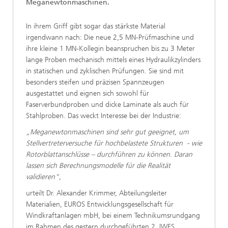
Meganewtonmaschinen.
In ihrem Griff gibt sogar das stärkste Material
irgendwann nach: Die neue 2,5 MN-Prüfmaschine und
ihre kleine 1 MN-Kollegin beanspruchen bis zu 3 Meter
lange Proben mechanisch mittels eines Hydraulikzylinders
in statischen und zyklischen Prüfungen. Sie sind mit
besonders steifen und präzisen Spannzeugen
ausgestattet und eignen sich sowohl für
Faserverbundproben und dicke Laminate als auch für
Stahlproben. Das weckt Interesse bei der Industrie:
„Meganewtonmaschinen sind sehr gut geeignet, um
Stellvertreterversuche für hochbelastete Strukturen - wie
Rotorblattanschlüsse – durchführen zu können. Daran
lassen sich Berechnungsmodelle für die Realität
validieren“,
urteilt Dr. Alexander Krimmer, Abteilungsleiter
Materialien, EUROS Entwicklungsgesellschaft für
Windkraftanlagen mbH, bei einem Technikumsrundgang
im Rahmen des gestern durchgeführten 2. IWES