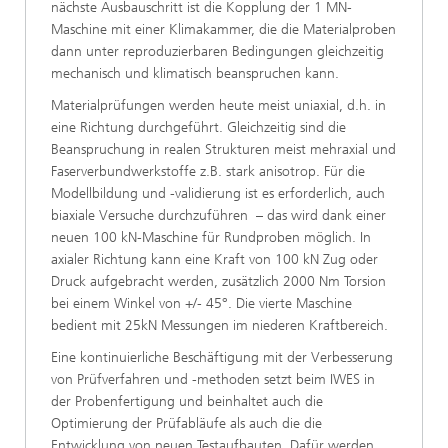
nächste Ausbauschritt ist die Kopplung der 1 MN-
Maschine mit einer Klimakammer, die die Materialproben
dann unter reproduzierbaren Bedingungen gleichzeitig
mechanisch und klimatisch beanspruchen kann.
Materialprüfungen werden heute meist uniaxial, d.h. in
eine Richtung durchgeführt. Gleichzeitig sind die
Beanspruchung in realen Strukturen meist mehraxial und
Faserverbundwerkstoffe z.B. stark anisotrop. Für die
Modellbildung und -validierung ist es erforderlich, auch
biaxiale Versuche durchzuführen – das wird dank einer
neuen 100 kN-Maschine für Rundproben möglich. In
axialer Richtung kann eine Kraft von 100 kN Zug oder
Druck aufgebracht werden, zusätzlich 2000 Nm Torsion
bei einem Winkel von +/- 45°. Die vierte Maschine
bedient mit 25kN Messungen im niederen Kraftbereich.
Eine kontinuierliche Beschäftigung mit der Verbesserung
von Prüfverfahren und -methoden setzt beim IWES in
der Probenfertigung und beinhaltet auch die
Optimierung der Prüfabläufe als auch die die
Entwicklung von neuen Testaufbauten. Dafür werden