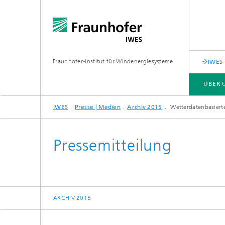
Fraunhofer-Institut für Windenergiesysteme
IWES-
ÜBER 
IWES
Presse | Medien
Archiv 2015
Wetterdatenbasierte
ÜBER UNS
LEISTUNGSANGEBOT
FORSCHUNGSSPEKTRUM
Pressemitteilung
ARCHIV 2015