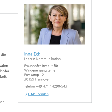
Inna Eck
 die
Leiterin Kommunikation
kalen
Fraunhofer-Institut für
Windenergiesysteme
nhofer
Postkamp 12
elt.
30159 Hannover
Telefon +49 471 14290-543
E-Mail senden
ben;