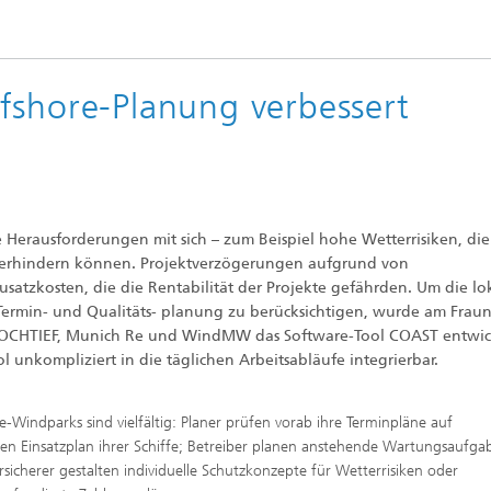
fshore-Planung verbessert
e Herausforderungen mit sich – zum Beispiel hohe Wetterrisiken, die
 verhindern können. Projektverzögerungen aufgrund von
satzkosten, die die Rentabilität der Projekte gefährden. Um die lo
ermin- und Qualitäts- planung zu berücksichtigen, wurde am Frau
HOCHTIEF, Munich Re und WindMW das Software-Tool COAST entwick
ol unkompliziert in die täglichen Arbeitsabläufe integrierbar.
Windparks sind vielfältig: Planer prüfen vorab ihre Terminpläne auf
n den Einsatzplan ihrer Schiffe; Betreiber planen anstehende Wartungsaufga
sicherer gestalten individuelle Schutzkonzepte für Wetterrisiken oder