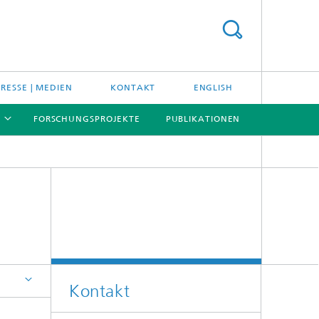
PRESSE | MEDIEN
KONTAKT
ENGLISH
FORSCHUNGSPROJEKTE
PUBLIKATIONEN
[X]
[X]
[X]
Kontakt