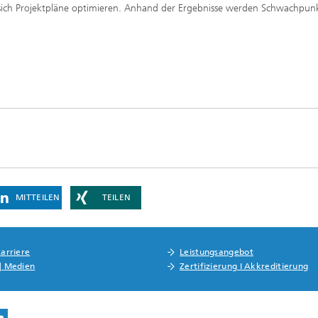
sen sich Projektpläne optimieren. Anhand der Ergebnisse werden Schwachpu
MITTEILEN
TEILEN
Karriere
Leistungsangebot
 | Medien
Zertifizierung I Akkreditierung