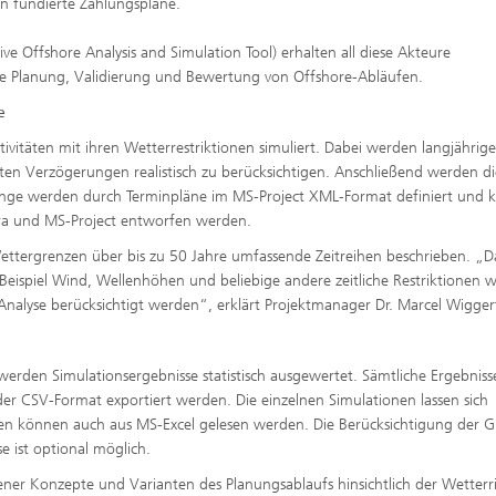
n fundierte Zahlungspläne.
 Offshore Analysis and Simulation Tool) erhalten all diese Akteure
te Planung, Validierung und Bewertung von Offshore-Abläufen.
e
vitäten mit ihren Wetterrestriktionen simuliert. Dabei werden langjährige
en Verzögerungen realistisch zu berücksichtigen. Anschließend werden di
rgänge werden durch Terminpläne im MS-Project XML-Format definiert und
era und MS-Project entworfen werden.
ergrenzen über bis zu 50 Jahre umfassende Zeitreihen beschrieben. „D
ispiel Wind, Wellenhöhen und beliebige andere zeitliche Restriktionen w
Analyse berücksichtigt werden“, erklärt Projektmanager Dr. Marcel Wigger
werden Simulationsergebnisse statistisch ausgewertet. Sämtliche Ergebnis
er CSV-Format exportiert werden. Die einzelnen Simulationen lassen sich
aten können auch aus MS-Excel gelesen werden. Die Berücksichtigung der G
 ist optional möglich.
ner Konzepte und Varianten des Planungsablaufs hinsichtlich der Wetterri