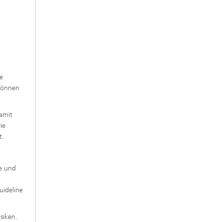
e
 können
amit
ie
t.
se und
uideline
siken.