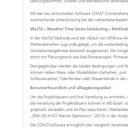
Deckungssummen; Juristen und Betriebswirte vereinbare
Mit der neu entwickelten Software COAST (Comprehensive
weitreichende Unterstützung bei der wetterdatenbasier
WaTSS – Weather Time Series Scheduling – Method
In der WaTSS Methode wird der Ablauf von Offshore-Akti
Wetterzeitreihen zugrunde gelegt, um die wetterbedingt
Simulationsergebnisse statistisch ausgewertet. Die Vo
somit mit Planungstools wie Asta Powerproject, Primav
Demgegenüber werden die lokalen Bedingungen und Wett
können neben Mess- oder Modelldaten-Zeitreihen, zum Be
Schleusenzeiten, Tidenfenster oder Wasserstände in der 
Benutzerfreundlich und alltagskompatibel
Um die Projektdauern und ihre Verteilung zu ermitteln, 
die Verteilung der Projektdauern können in MS-Excel- od
graphisch darstellen und als Plan exportieren. Wetterd
„DNV-OS-H101 Marine Operations“ (2012) in der Analyse
Die COAST-Software ermöglicht den Vergleich verschiede