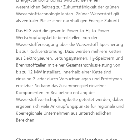
Energy-Standorts Görlitz wird Sachsen einen
wesentlichen Beitrag zur Zukunftsfähigkeit der grünen
Wasserstofftechnologie leisten. Grüner Wasserstoff gilt
als zentraler Pfeiler einer nachhaltigen Energie-Zukunft.
Das HLG wird die gesamte Power-to-H
-to-Power-
2
Wertschöpfungskette bereitstellen: von der
Wasserstofferzeugung über die Wasserstoff-Speicherung
bis zur Rückverstromung. Dazu werden mehrere Ketten
aus Elektrolyseuren, Leitungssystemen, H
-Speichern und
2
Brennstoffzellen mit einer Gesamtanschlussleistung von
bis zu 12 MW installiert. Innerhalb einer Kette sind
einzelne Glieder durch Versuchsanlagen und Prototypen
ersetzbar. So kann das Zusammenspiel einzelner
Komponenten im Realbetrieb entlang der
Wasserstoffwertschöpfungskette getestet werden; dabei
ergeben sich viele Anknüpfungspunkte für regionale und
überregionale Unternehmen aus unterschiedlichen
Bereichen.