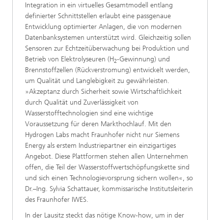
Integration in ein virtuelles Gesamtmodell entlang
definierter Schnittstellen erlaubt eine passgenaue
Entwicklung optimierter Anlagen, die von modernen
Datenbanksystemen unterstützt wird. Gleichzeitig sollen
Sensoren zur Echtzeitüberwachung bei Produktion und
Betrieb von Elektrolyseuren (H
-Gewinnung) und
2
Brennstoffzellen (Rückverstromung) entwickelt werden,
um Qualität und Langlebigkeit zu gewährleisten.
»Akzeptanz durch Sicherheit sowie Wirtschaftlichkeit
durch Qualität und Zuverlässigkeit von
Wasserstofftechnologien sind eine wichtige
Voraussetzung für deren Markthochlauf. Mit den
Hydrogen Labs macht Fraunhofer nicht nur Siemens
Energy als erstem Industriepartner ein einzigartiges
Angebot. Diese Plattformen stehen allen Unternehmen
offen, die Teil der Wasserstoffwertschöpfungskette sind
und sich einen Technologievorsprung sichern wollen«, so
Dr.–Ing. Sylvia Schattauer, kommissarische Institutsleiterin
des Fraunhofer IWES.
In der Lausitz steckt das nötige Know-how, um in der