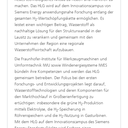
machen. Das HLG wird auf dem Innovationscampus von
Siemens Energy anwendungsnahe Forschung entlang der
gesamten H
-Wertschöpfungskette ermöglichen. Es
2
leistet einen wichtigen Beitrag, Wasserstoff als
nachhaltige Lösung für den Strukturwandel in der
Lausitz zu verankern und gemeinsam mit den
Unternehmen der Region eine regionale
Wasserstoffwirtschaft aufzubauen.
Die Fraunhofer-Institute für Werkzeugmaschinen und
Umformtechnik IWU sowie Windenergiesysteme IWES
bündeln ihre Kompetenzen und werden das HLG
gemeinsam betreiben. Der Fokus bei den ersten
Forschungs- und Entwicklungsprojekten liegt darauf,
Wasserstofftechnologien und deren Komponenten für
den Markthochlauf in Großserienfertigung zu
ertüchtigen: insbesondere die grüne H
-Produktion
2
mittels Elektrolyse, die H
-Speicherung in
2
Röhrenspeichern und die H
-Nutzung in Gasturbinen.
2
Mit dem HLG auf dem Innovationscampus des Siemens