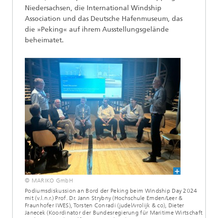
Niedersachsen, die International Windship
Association und das Deutsche Hafenmuseum, das
die »Peking« auf ihrem Ausstellungsgelände
beheimatet.
© MARIKO GmbH
Podiumsdiskussion an Bord der Peking beim Windship Day 2024
mit (v.l.n.r.) Prof. Dr. Jann Strybny (Hochschule Emden/Leer &
Fraunhofer IWES), Torsten Conradi (judel/vrolijk & co), Dieter
Janecek (Koordinator der Bundesregierung für Maritime Wirtschaft