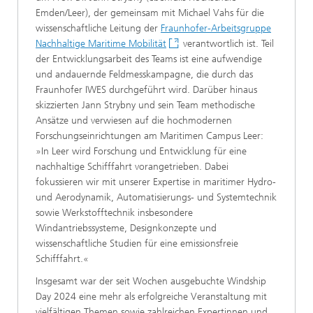
Emden/Leer), der gemeinsam mit Michael Vahs für die
wissenschaftliche Leitung der
Fraunhofer-Arbeitsgruppe
Nachhaltige Maritime Mobilität
verantwortlich ist. Teil
der Entwicklungsarbeit des Teams ist eine aufwendige
und andauernde Feldmesskampagne, die durch das
Fraunhofer IWES durchgeführt wird. Darüber hinaus
skizzierten Jann Strybny und sein Team methodische
Ansätze und verwiesen auf die hochmodernen
Forschungseinrichtungen am Maritimen Campus Leer:
»In Leer wird Forschung und Entwicklung für eine
nachhaltige Schifffahrt vorangetrieben. Dabei
fokussieren wir mit unserer Expertise in maritimer Hydro-
und Aerodynamik, Automatisierungs- und Systemtechnik
sowie Werkstofftechnik insbesondere
Windantriebssysteme, Designkonzepte und
wissenschaftliche Studien für eine emissionsfreie
Schifffahrt.«
Insgesamt war der seit Wochen ausgebuchte Windship
Day 2024 eine mehr als erfolgreiche Veranstaltung mit
vielfältigen Themen sowie zahlreichen Expertinnen und