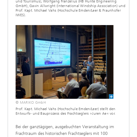
und Tourismus), Wolfgang Franzelius (HB Hunte Engineering
GmbH), Gavin Allwright (International Windship Association) und
Prof. Kapt. Michael Vahs (Hochschule Emden/Leer & Fraunhofer
IWES).
© MARIKO GmbH
Prof. Kapt. Michael Vahs (Hochschule Emden/Leer) stellt den
Entwurfs- und Bauprozess des Frachtseglers »Juren Ae« vor.
Bei der ganztägigen, ausgebuchten Veranstaltung im
Frachtraum des historischen Frachtseglers mit 100