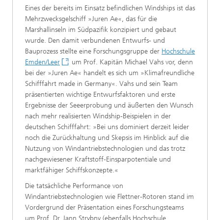
Eines der bereits im Einsatz befindlichen Windships ist das
Mehrzwecksgelschiff »Juren Ae«, das für die
Marshallinseln im Südpazifik konzipiert und gebaut
wurde. Den damit verbundenen Entwurfs- und
Bauprozess stellte eine Forschungsgruppe der
Hochschule
Emden/Leer
um Prof. Kapitän Michael Vahs vor, denn
bei der »Juren Ae« handelt es sich um »Klimafreundliche
Schifffahrt made in Germany«. Vahs und sein Team
präsentierten wichtige Entwurfsfaktoren und erste
Ergebnisse der Seeerprobung und äußerten den Wunsch
nach mehr realisierten Windship-Beispielen in der
deutschen Schifffahrt: »Bei uns dominiert derzeit leider
noch die Zurückhaltung und Skepsis im Hinblick auf die
Nutzung von Windantriebstechnologien und das trotz
nachgewiesener Kraftstoff-Einsparpotentiale und
marktfähiger Schiffskonzepte.«
Die tatsächliche Performance von
Windantriebstechnologien wie Flettner-Rotoren stand im
Vordergrund der Präsentation eines Forschungsteams
um Prof. Dr. Jann Strybny (ebenfalls Hochschule