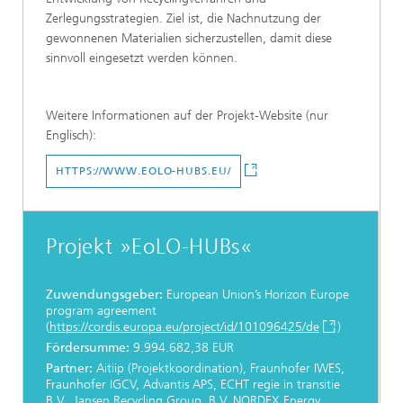
Zerlegungsstrategien. Ziel ist, die Nachnutzung der
gewonnenen Materialien sicherzustellen, damit diese
sinnvoll eingesetzt werden können.
Weitere Informationen auf der Projekt-Website (nur
Englisch):
HTTPS://WWW.EOLO-HUBS.EU/
Projekt »EoLO-HUBs«
Zuwendungsgeber:
European Union’s Horizon Europe
program agreement
(
https://cordis.europa.eu/project/id/101096425/de
)
Fördersumme:
9.994.682,38 EUR
Partner:
Aitiip (Projektkoordination), Fraunhofer IWES,
Fraunhofer IGCV, Advantis APS, ECHT regie in transitie
B.V., Jansen Recycling Group, B.V. NORDEX Energy