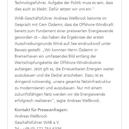
Technologieführer. Aufgabe der Politik muss es sein, dass
dies auch so bleibt. Dafür setzen wir uns ein.“
WAB-Geschäftsführer Andreas Wellbrock betonte im
Gespräch mit Cem Özdemir, dass die Offshore-Windkraft
bereits zum Fundament einer preiswerten Energiewende
geworden ist – das haben die Ergebnisse der ersten
Ausschreibungsrunde Wind-auf-See eindrucksvoll unter
Beweis gestellt: „Wir konnten Herrn Özdemir in
Bremerhaven ein umfassendes Bild entlang der
Wertschöpfungskette der Offshore-Windindustrie
aufzeigen. Jetzt gilt es, die Erneuerbaren Energien weiter
auszubauen und die Deckel anzuheben. Dazu ist es
dringend notwendig, unsere gesamte Netzinfrastruktur
zu modernisieren und auszubauen. Nur mit einem
zukunftsfähigen Netz werden wir die Energiewende
erfolgreich realisieren“, sagte Andreas Wellbrock.
Kontakt für Presseanfragen:
Andreas Wellbrock
Geschäftsführer WAB e.V.
Tel.: +49 (0) 172 754 6336