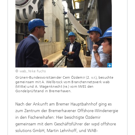
© wab, Nike Fuchs
Grünen-Bundesvorsitzender Cem Özdemir (2. v.r.), besuchte
gemeinsam mit A. Wellbrock vom Branchennetzwerk wab
(Mitte) und A. Wagenknecht (re.) vom IWES den
Gondelprüfstand in Bremerhaven.
Nach der Ankunft am Bremer Hauptbahnhof ging es
zum Zentrum der Bremerhavener Offshore-Windenergie
in den Fischereihafen: Hier besichtigte Özdemir
gemeinsam mit dem Geschäftsführer der wpd offshore
solutions GmbH, Martin Lehnhoff, und WAB-