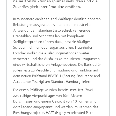
neuer Konstruktionen spürbar verkürzen und die
Zuverlässigkeit ihrer Produkte erhöhen.
In Windenergieanlagen sind Wälzlager deutlich höheren
Belastungen ausgesetzt als in anderen industriellen
Anwendungen: ständige Lastwechsel, variierende
Drehzahlen und Schnittstellen mit komplexen
Steifigkeitsprofilen führen dazu, dass sie häufiger
Schaden nehmen oder sogar ausfallen. Fraunhofer
Forscher wollen die Auslegungsmethoden weiter
verbessern und das Ausfallrisiko reduzieren - zugunsten
eines wirtschaftlicheren Anlagenbetriebs. Die Basis dafür
sollen Tests zu Verschleiß, Ermüdung und Funktion auf
dem neuen Prüfstand BEAT6.1 (Bearing Endurance and
Acceptance Test rig) am Standort Hamburg liefern.
Die ersten Prüflinge wurden bereits installiert: Zwei
zweireihige Vierpunktlager von fünf Metern
Durchmesser und einem Gewicht von 10 Tonnen sind
dort liegend eingespannt und werden im Rahmen des
Forschungsprojektes HAPT (Highly Accelerated Pitch