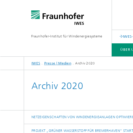
Fraunhofer-Institut für Windenergiesysteme
IWES-
ÜBER 
IWES
Presse | Medien
Archiv 2020
ÜBER UNS
LEISTUNGSANGEBOT
FORSCHUNGSSPEKTRUM
Archiv 2020
NETZEIGENSCHAFTEN VON WINDENERGIEANLAGEN OPTIMIEREN
PROJEKT „GRÜNER WASSERSTOFF FÜR BREMERHAVEN“ START